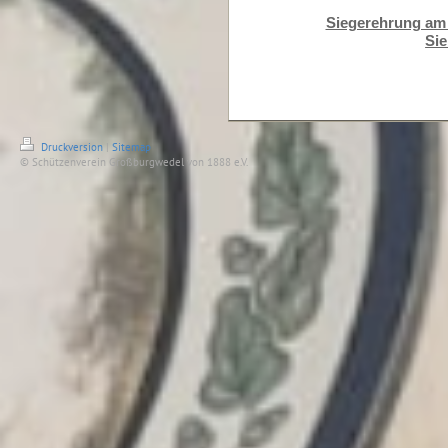
Siegerehrung am 
Si
Druckversion
|
Sitemap
© Schützenverein Großburgwedel von 1888 e.V.