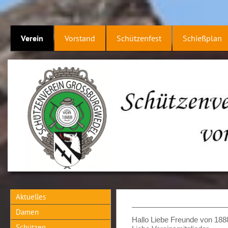
Verein
Vorstand
Schützenfest
Schießplan
Aktuelles
Damen
Hallo Liebe Freunde von 188
Schützen