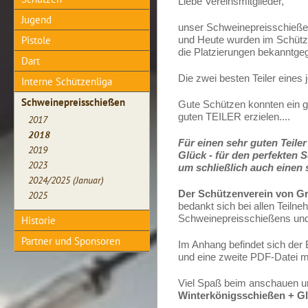
Liebe Vereinsmitglieder,
Jugend
unser Schweinepreisschießen
Pistole
und Heute wurden im Schüt
die Platzierungen bekanntgeg
Dart
Die zwei besten Teiler eines
Interne Schützenliga
Schweinepreisschießen
Gute Schützen konnten ein g
guten TEILER erzielen....
2017
2018
Für einen sehr guten Teile
2019
Glück - für den perfekten 
2023
um schließlich auch einen s
2024/2025 (Januar)
Der Schützenverein von Gr
2025
bedankt sich bei allen Teiln
Schweinepreisschießens und 
Historie
Partner und Sponsoren
Im Anhang befindet sich der B
und eine zweite PDF-Datei mi
Viel Spaß beim anschauen 
Winterkönigsschießen + G