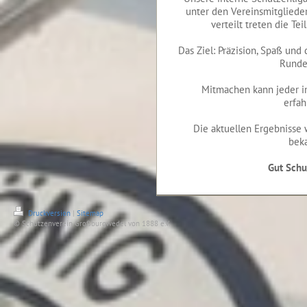
unter den Vereinsmitgliede
verteilt treten die T
Das Ziel: Präzision, Spaß und 
Runde
Mitmachen kann jeder i
erfah
Die aktuellen Ergebnisse 
bek
Gut Schus
Druckversion
|
Sitemap
© Schützenverein Großburgwedel von 1888 e.V.