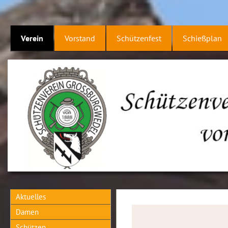
Verein
Vorstand
Schützenfest
Schießplan
Aktuelles
Damen
Schützen