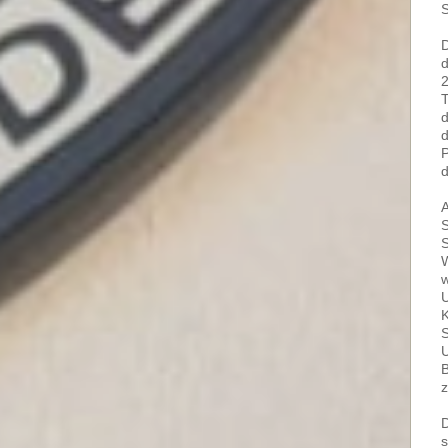
S
D
d
2
T
d
d
P
d
A
S
S
W
w
U
K
S
U
B
z
D
s