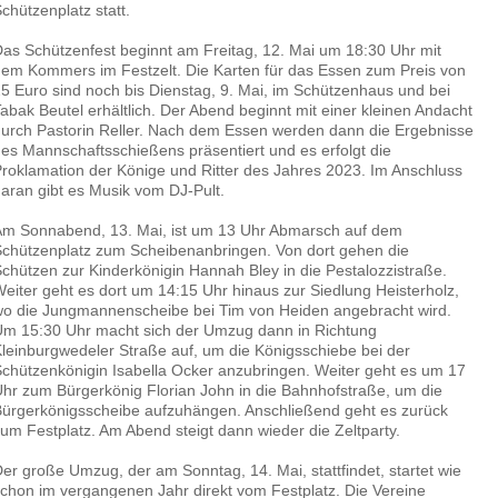
chützenplatz statt.
as Schützenfest beginnt am Freitag, 12. Mai um 18:30 Uhr mit
em Kommers im Festzelt. Die Karten für das Essen zum Preis von
5 Euro sind noch bis Dienstag, 9. Mai, im Schützenhaus und bei
abak Beutel erhältlich. Der Abend beginnt mit einer kleinen Andacht
urch Pastorin Reller. Nach dem Essen werden dann die Ergebnisse
es Mannschaftsschießens präsentiert und es erfolgt die
roklamation der Könige und Ritter des Jahres 2023. Im Anschluss
aran gibt es Musik vom DJ-Pult.
m Sonnabend, 13. Mai, ist um 13 Uhr Abmarsch auf dem
chützenplatz zum Scheibenanbringen. Von dort gehen die
chützen zur Kinderkönigin Hannah Bley in die Pestalozzistraße.
eiter geht es dort um 14:15 Uhr hinaus zur Siedlung Heisterholz,
o die Jungmannenscheibe bei Tim von Heiden angebracht wird.
m 15:30 Uhr macht sich der Umzug dann in Richtung
leinburgwedeler Straße auf, um die Königsschiebe bei der
chützenkönigin Isabella Ocker anzubringen. Weiter geht es um 17
hr zum Bürgerkönig Florian John in die Bahnhofstraße, um die
ürgerkönigsscheibe aufzuhängen. Anschließend geht es zurück
um Festplatz. Am Abend steigt dann wieder die Zeltparty.
er große Umzug, der am Sonntag, 14. Mai, stattfindet, startet wie
chon im vergangenen Jahr direkt vom Festplatz. Die Vereine