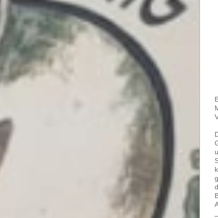
E
M
V
G
u
S
k
g
d
B
A