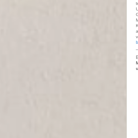
t
U
G
M
K
a
b
B
M