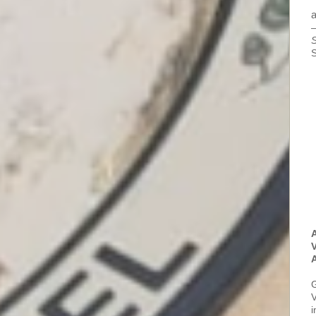
a
—
S
S
V
A
V
i