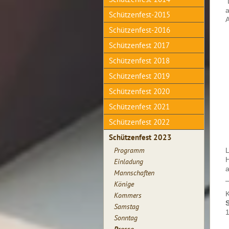
D
Schützenfest-2015
A
Schützenfest-2016
Schützenfest 2017
Schützenfest 2018
Schützenfest 2019
Schützenfest 2020
Schützenfest 2021
Schützenfest 2022
Schützenfest 2023
Programm
L
Einladung
a
Mannschaften
Könige
Kommers
Samstag
Sonntag