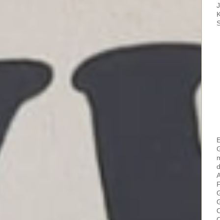
J
K
S
E
G
m
d
A
F
G
G
O
O