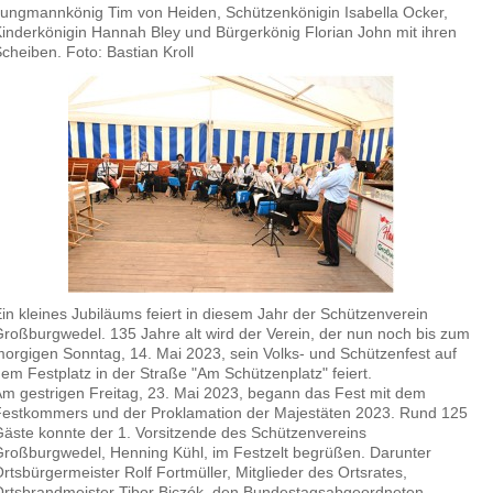
ungmannkönig Tim von Heiden, Schützenkönigin Isabella Ocker,
inderkönigin Hannah Bley und Bürgerkönig Florian John mit ihren
cheiben. Foto: Bastian Kroll
in kleines Jubiläums feiert in diesem Jahr der Schützenverein
roßburgwedel. 135 Jahre alt wird der Verein, der nun noch bis zum
orgigen Sonntag, 14. Mai 2023, sein Volks- und Schützenfest auf
em Festplatz in der Straße "Am Schützenplatz" feiert.
m gestrigen Freitag, 23. Mai 2023, begann das Fest mit dem
estkommers und der Proklamation der Majestäten 2023. Rund 125
äste konnte der 1. Vorsitzende des Schützenvereins
roßburgwedel, Henning Kühl, im Festzelt begrüßen. Darunter
rtsbürgermeister Rolf Fortmüller, Mitglieder des Ortsrates,
rtsbrandmeister Tibor Biczók, den Bundestagsabgeordneten