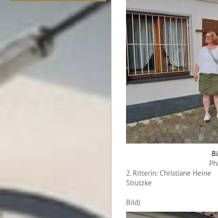
B
Ph
2. Ritterin: Chris
Strutzke
(nicht
Bild)